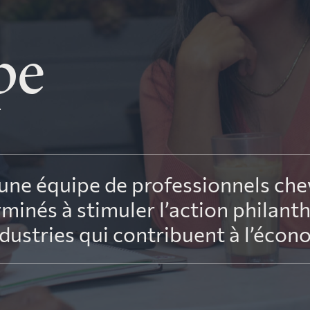
 impôt
Outils de levée d
pe
Décisions et interprétations
organismes de b
techniques en impôt
une équipe de professionnels che
és à stimuler l’action philanth
ndustries qui contribuent à l’éco