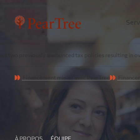
Serv
Fin
ounced tax policies resulting in over $1 Billion annually
Une e
Financement minier avec PearTree
Financem
énerg
Fin
Pea
À PROPOS
ÉQUIPE
Tirer