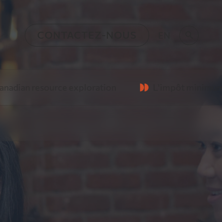
CONTACTEZ-NOUS
EN
o
loration
L'impôt minimum de remplacement frappe
quipe de
e, vision humaniste et
re
oration minière
 les émetteurs
ns
rTree Canada forment
ien commun
n