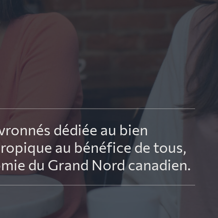
e fonds pour les
ienfaisance
vronnés dédiée au bien
ropique au bénéfice de tous,
nomie du Grand Nord canadien.