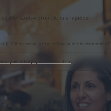
ices
Horizons
À propos
Liens rapides
ancement minier avec PearTree
Perspectives
Histoire
Ressources Vidé
 of accretive public investment in Canadian resource exp
xpertise démontrée dans les secteurs minier et
Restez informés grâce aux avis éclairés de notre é
PearTree conjugue innovation financièr
ent philanthropique avec PearTree
étique
direction sur les événements et tendances de l’heu
générosité amplifiée
Fiscalité et expl
ancement philanthropique avec
Information
Équipe
rTree
Ressources pour
Découvrez la plateforme unique de dons par actio
Les professionnels chevronnés de Pea
accréditives de PearTree
une équipe collaborative dédiée au b
 parti des actions accréditives pour réduire le coût du do