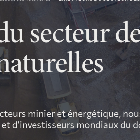
 impôt
Outils de levée d
du secteur de
Décisions et interprétations
organismes de b
techniques en impôt
naturelles
teurs minier et énergétique, nous
 et d’investisseurs mondiaux du 