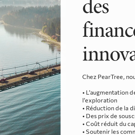
des
finan
innov
Chez PearTree, nous
• L’augmentation d
l’exploration
• Réduction de la d
• Des prix de sousc
• Coût réduit du cap
• Soutenir les com