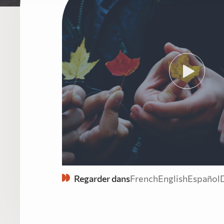
Regarder dans
French
English
Español