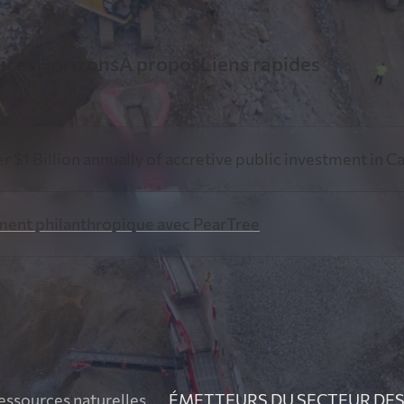
ices
Horizons
À propos
Liens rapides
ancement minier avec PearTree
Perspectives
Histoire
Ressources Vidé
ly of accretive public investment in Canadian resource ex
xpertise démontrée dans les secteurs minier et
Restez informés grâce aux avis éclairés de notre é
PearTree conjugue innovation financièr
ent philanthropique avec PearTree
étique
direction sur les événements et tendances de l’heu
générosité amplifiée
Fiscalité et expl
ancement philanthropique avec
Information
Équipe
rTree
Ressources pour
Découvrez la plateforme unique de dons par actio
Les professionnels chevronnés de Pea
accréditives de PearTree
une équipe collaborative dédiée au b
essources naturelles
ÉMETTEURS DU SECTEUR DE
 parti des actions accréditives pour réduire le coût du do