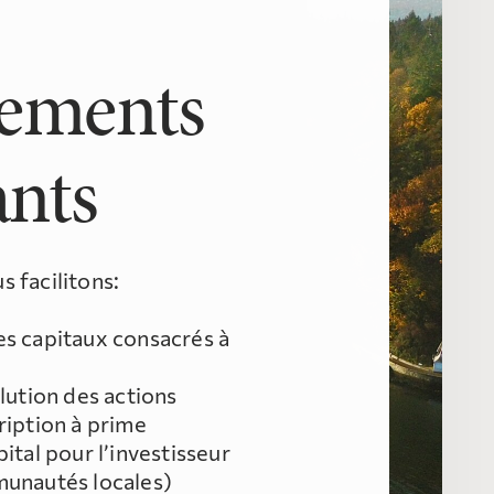
cements
ants
 facilitons:
es capitaux consacrés à
ilution des actions
ription à prime
ital pour l’investisseur
munautés locales)