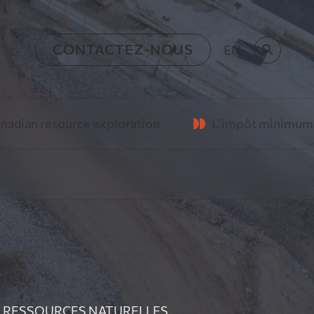
CONTACTEZ-NOUS
EN
o
ploration
L'impôt minimum de remplacement frap
quipe de
e, vision humaniste et
re
oration minière
 les émetteurs
ns
rTree Canada forment
ien commun
S RESSOURCES NATURELLES
n