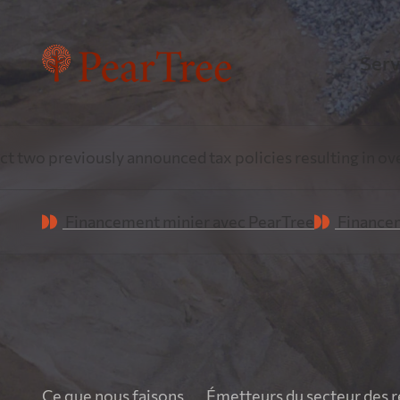
Serv
Fin
nounced tax policies resulting in over $1 Billion annual
Une e
Financement minier avec PearTree
Financem
énerg
Fin
Pea
Ce que nous faisons
Émetteurs du secteur des r
Tirer