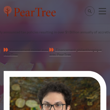
announced tax policies resulting in over $1 Billion annually of accretiv
Financement minier avec
Financement philanthropique
PearTree
avec PearTree