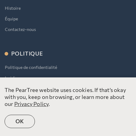
Histoire
Équipe
Contactez-nous
POLITIQUE
Politique de confidentialité
Juridique
AODA
The PearTree website uses cookies. If that’s okay
with you, keep on browsing, or learn more about
our
Privacy Policy
.
OK
©2026 PearTree Canada. Tous les droits sont réservés.