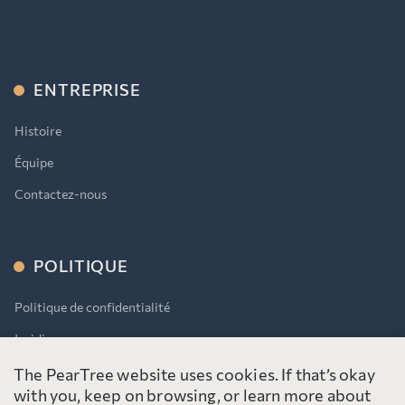
ENTREPRISE
Histoire
Équipe
Contactez-nous
POLITIQUE
Politique de confidentialité
Juridique
AODA
The PearTree website uses cookies. If that’s okay
with you, keep on browsing, or learn more about