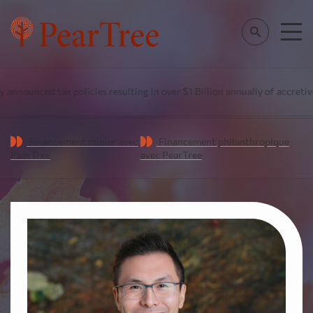
nnounced tax policies resulting in over $1 Billion annually of accretive
Financement minier avec
Financement philanthropique
PearTree
avec PearTree