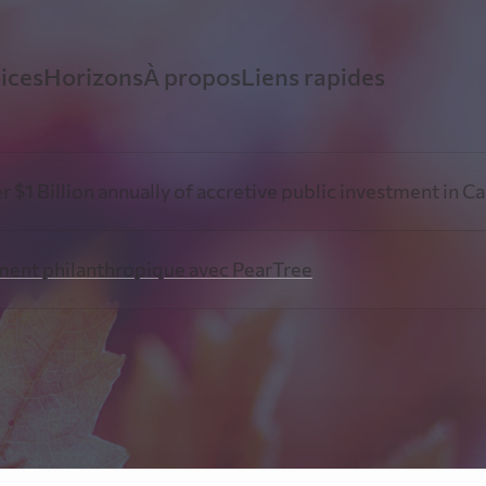
ices
Horizons
À propos
Liens rapides
ancement minier avec PearTree
Perspectives
Histoire
Ressources Vidé
llion annually of accretive public investment in Canadian
xpertise démontrée dans les secteurs minier et
Restez informés grâce aux avis éclairés de notre é
PearTree conjugue innovation financièr
ent philanthropique avec PearTree
étique
direction sur les événements et tendances de l’heu
générosité amplifiée
Fiscalité et expl
ancement philanthropique avec
Information
Équipe
rTree
Ressources pour
Découvrez la plateforme unique de dons par actio
Les professionnels chevronnés de Pea
accréditives de PearTree
une équipe collaborative dédiée au b
 parti des actions accréditives pour réduire le coût du do