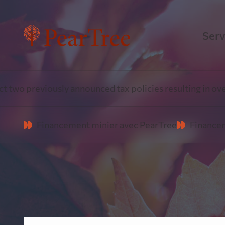
Serv
Fin
reviously announced tax policies resulting in over $1 Bi
Une e
Financement minier avec PearTree
Financem
énerg
Fin
Pea
Tirer