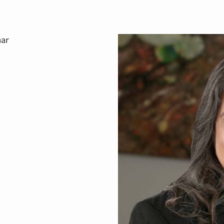
 impôt
Outils de levée d
Décisions et interprétations
har
organismes de b
techniques en impôt