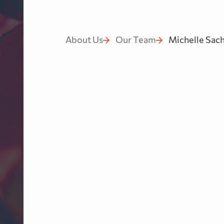
après
About Us
Our Team
Michelle Sac