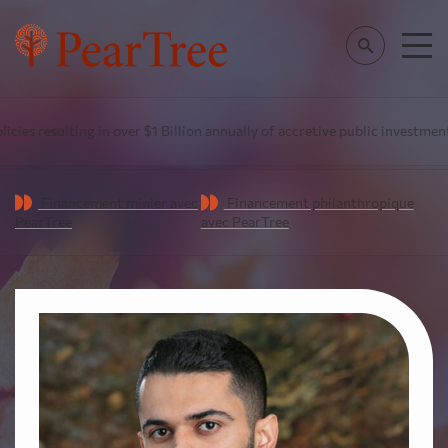
s resulting in over $1 Billion annually of accretive public investment i
Financement minier avec
Financement philanthropique
PearTree
avec PearTree