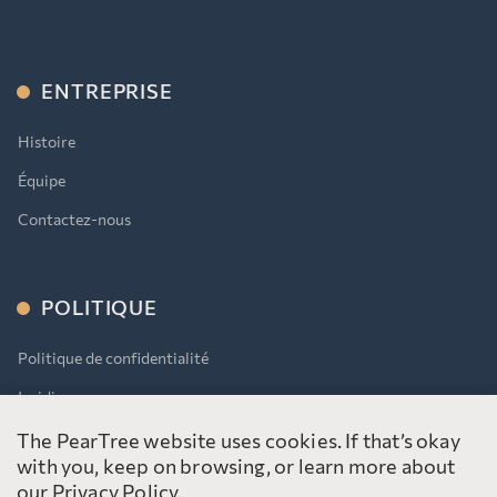
ENTREPRISE
Histoire
Équipe
Contactez-nous
POLITIQUE
Politique de confidentialité
Juridique
AODA
The PearTree website uses cookies. If that’s okay
with you, keep on browsing, or learn more about
our
Privacy Policy
.