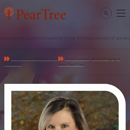
announced tax policies resulting in over $1 Billion annually of accretiv
Financement minier avec
Financement philanthropique
PearTree
avec PearTree