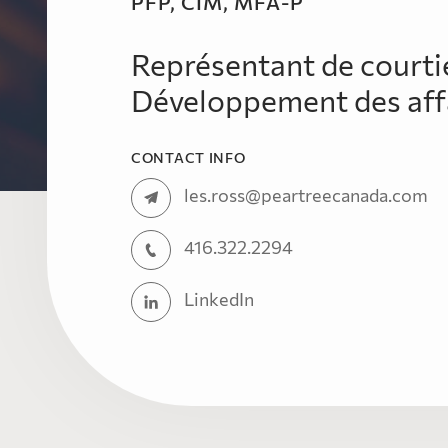
PFP, CIM, MFA-P
Représentant de courti
Développement des aff
CONTACT INFO
les.ross@peartreecanada.com
416.322.2294
LinkedIn