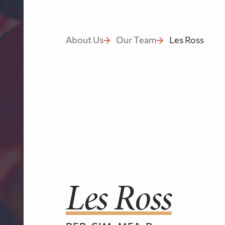
après
About Us
Our Team
Les Ross
Les Ross