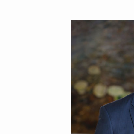
 impôt
Outils de levée d
Décisions et interprétations
organismes de b
techniques en impôt