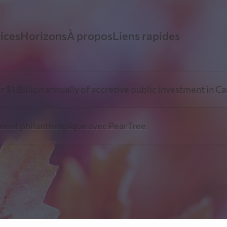
ices
Horizons
À propos
Liens rapides
ancement minier avec PearTree
Perspectives
Histoire
Ressources Vidé
lion annually of accretive public investment in Canadian 
xpertise démontrée dans les secteurs minier et
Restez informés grâce aux avis éclairés de notre é
PearTree conjugue innovation financièr
ent philanthropique avec PearTree
étique
direction sur les événements et tendances de l’heu
générosité amplifiée
Fiscalité et expl
ancement philanthropique avec
Information
Équipe
rTree
Ressources pour
Découvrez la plateforme unique de dons par actio
Les professionnels chevronnés de Pea
accréditives de PearTree
une équipe collaborative dédiée au b
 parti des actions accréditives pour réduire le coût du do