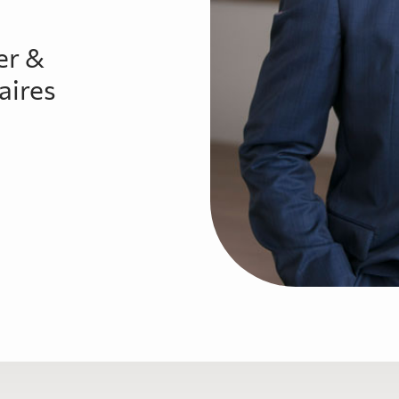
er &
aires