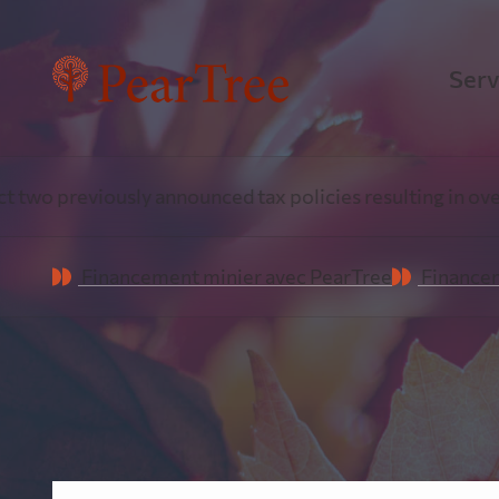
Serv
Fin
reviously announced tax policies resulting in over $1 Bil
Une e
Financement minier avec PearTree
Financem
énerg
Fin
Pea
Tirer