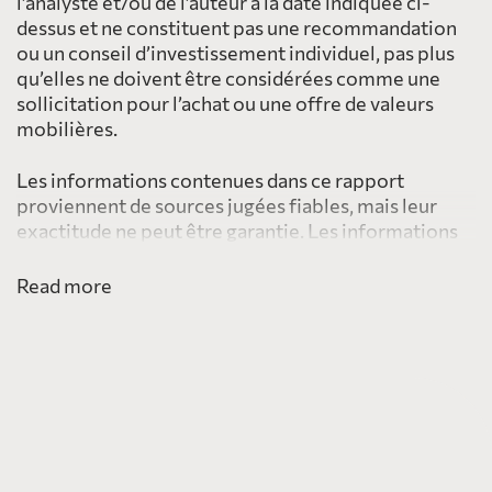
l’analyste et/ou de l’auteur à la date indiquée ci-
dessus et ne constituent pas une recommandation
ou un conseil d’investissement individuel, pas plus
qu’elles ne doivent être considérées comme une
sollicitation pour l’achat ou une offre de valeurs
mobilières.
Les informations contenues dans ce rapport
proviennent de sources jugées fiables, mais leur
exactitude ne peut être garantie. Les informations
fournies ici ne sont pas destinées à être distribuées
à, ou utilisées par, une personne ou une entité dans
Read more
une juridiction ou un pays, y compris les États-Unis,
où une telle distribution ou utilisation serait
contraire à la loi ou à la réglementation ou qui
soumettrait PearTree à une exigence
d’enregistrement dans une telle juridiction ou un tel
pays.