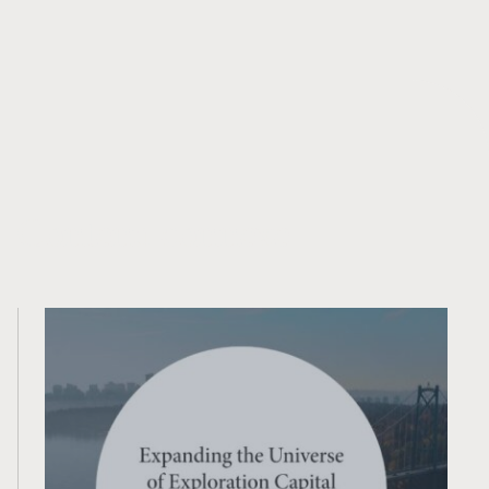
une juridiction ou un pays, y compris les États-Unis,
où une telle distribution ou utilisation serait
contraire à la loi ou à la réglementation ou qui
soumettrait PearTree à une exigence
d’enregistrement dans une telle juridiction ou un tel
pays.
Contenu connexe