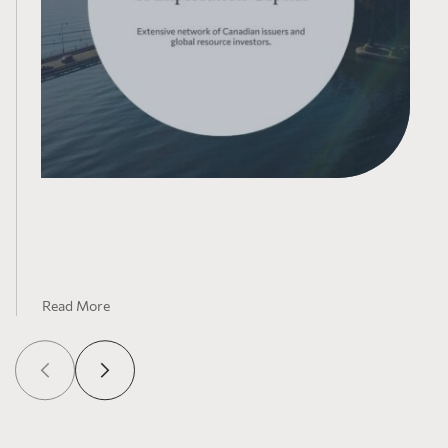
New AMT – As Much as a Third Reduction in
Flow-Through Share Financings – A Primer
Read More