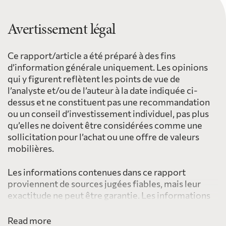
Avertissement légal
Ce rapport/article a été préparé à des fins
d’information générale uniquement. Les opinions
qui y figurent reflètent les points de vue de
l’analyste et/ou de l’auteur à la date indiquée ci-
dessus et ne constituent pas une recommandation
ou un conseil d’investissement individuel, pas plus
qu’elles ne doivent être considérées comme une
sollicitation pour l’achat ou une offre de valeurs
mobilières.
Les informations contenues dans ce rapport
proviennent de sources jugées fiables, mais leur
exactitude ne peut être garantie. Les informations
fournies ici ne sont pas destinées à être distribuées
à, ou utilisées par, une personne ou une entité dans
Read more